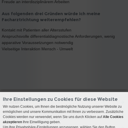
Freude an interdisziplinärem Arbeiten
Aus folgenden drei Gründen würde ich meine
Facharztrichtung weiterempfehlen?
Kontakt mit Patienten aller Altersstufen
Anspruchsvolle differentialdiagnostische Anforderungen, wenig
apparative Voraussetzungen notwendig
Vielseitige Interaktion Mensch - Umwelt
Ihre Einstellungen zu Cookies für diese Website
Kontakt
Wir nutzen Cookies, um Ihnen die bestmögliche Nutzung unserer Website zu
ermöglichen und unsere Kommunikation mit Ihnen zu verbessern. Zusätzliche
Anreise
Cookies werden nur verwendet, wenn Sie uns durch Klicken auf
Alle Cookies
akzeptieren
Ihre Einwilligung geben.
Um Ihre Privatsphäre-Einstellungen anzupassen, wählen Sie den Button