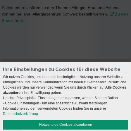
Patientenbroschüren zu den Themen Allergie, Haut und Asthma
können bei aha! Allergiezentrum Schweiz bestellt werden.
Zu den
Broschüren
Ihre Einstellungen zu Cookies für diese Website
Kontakt
Wir nutzen Cookies, um Ihnen die bestmögliche Nutzung unserer Website zu
ermöglichen und unsere Kommunikation mit Ihnen zu verbessern. Zusätzliche
Anreise
Cookies werden nur verwendet, wenn Sie uns durch Klicken auf
Alle Cookies
akzeptieren
Ihre Einwilligung geben.
Um Ihre Privatsphäre-Einstellungen anzupassen, wählen Sie den Button
Öffnungszeiten
«Cookie Einstellungen» um eine spezifische Auswahl festzulegen.
Informationen zu den verwendeten Cookies finden Sie in unserer
Social Media
Datenschutzerklärung.
Notwendige Cookies akzeptieren
Impressum
Disclaimer
Datenschutz
Sitemap