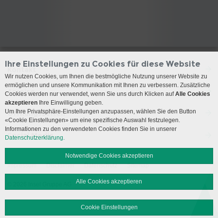
Ihre Einstellungen zu Cookies für diese Website
Kontakt
Wir nutzen Cookies, um Ihnen die bestmögliche Nutzung unserer Website zu
ermöglichen und unsere Kommunikation mit Ihnen zu verbessern. Zusätzliche
Anreise
Cookies werden nur verwendet, wenn Sie uns durch Klicken auf
Alle Cookies
akzeptieren
Ihre Einwilligung geben.
Um Ihre Privatsphäre-Einstellungen anzupassen, wählen Sie den Button
Öffnungszeiten
«Cookie Einstellungen» um eine spezifische Auswahl festzulegen.
Informationen zu den verwendeten Cookies finden Sie in unserer
Social Media
Datenschutzerklärung.
Notwendige Cookies akzeptieren
Impressum
Disclaimer
Datenschutz
Sitemap
Alle Cookies akzeptieren
© 2026 Insel Gruppe AG
Cookie Einstellungen