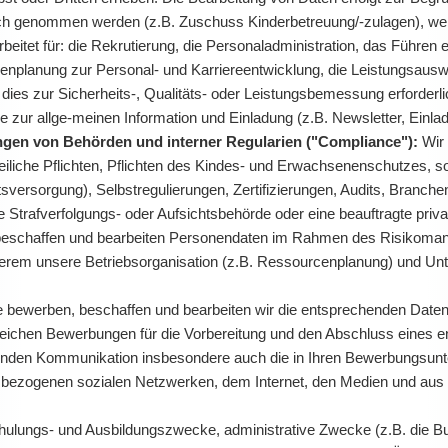
uch genommen werden (z.B. Zuschuss Kinderbetreuung/-zulagen), wer
itet für: die Rekrutierung, die Personaladministration, das Führen e
planung zur Personal- und Karriereentwicklung, die Leistungsausw
ies zur Sicherheits-, Qualitäts- oder Leistungsbemessung erforderlic
e zur allge-meinen Information und Einladung (z.B. Newsletter, Ein
gen von Behörden und interner Regularien ("Compliance"):
Wir 
eiliche Pflichten, Pflichten des Kindes- und Erwachsenenschutzes, so
tsversorgung), Selbstregulierungen, Zertifizierungen, Audits, Branc
 Strafverfolgungs- oder Aufsichtsbehörde oder eine beauftragte privat
eschaffen und bearbeiten Personendaten im Rahmen des Risikomanag
derem unsere Betriebsorganisation (z.B. Ressourcenplanung) und Un
lle bewerben, beschaffen und bearbeiten wir die entsprechenden Dat
eichen Bewerbungen für die Vorbereitung und den Abschluss eines e
nden Kommunikation insbesondere auch die in Ihren Bewerbungsunter
sbezogenen sozialen Netzwerken, dem Internet, den Medien und aus Re
ulungs- und Ausbildungszwecke, administrative Zwecke (z.B. die Bu