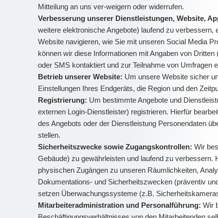
Mitteilung an uns ver-weigern oder widerrufen.
Verbesserung unserer Dienstleistungen, Website, A
weitere elektronische Angebote) laufend zu verbessern, 
Website navigieren, wie Sie mit unseren Social Media P
können wir diese Informationen mit Angaben von Dritten 
oder SMS kontaktiert und zur Teilnahme von Umfragen 
Betrieb unserer Website:
Um unsere Website sicher und
Einstellungen Ihres Endgeräts, die Region und den Zeit
Registrierung:
Um bestimmte Angebote und Dienstleistu
externen Login-Dienstleister) registrieren. Hierfür bea
des Angebots oder der Dienstleistung Personendaten übe
stellen.
Sicherheitszwecke sowie Zugangskontrollen:
Wir bes
Gebäude) zu gewährleisten und laufend zu verbessern. H
physischen Zugängen zu unseren Räumlichkeiten, Analyse
Dokumentations- und Sicherheitszwecken (präventiv und z
setzen Überwachungssysteme (z.B. Sicherheitskameras) 
Mitarbeiteradministration und Personalführung:
Wir 
Beschäftigungsverhältnisses von den Mitarbeitenden sel