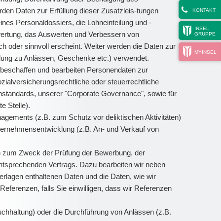
den Daten zur Erfüllung dieser Zusatzleis-tungen
KONTAKT
ines Personaldossiers, die Lohneinteilung und -
INSEL
ertung, das Auswerten und Verbessern von
GRUPPE
h oder sinnvoll erscheint. Weiter werden die Daten zur
MYINSEL
ladung zu Anlässen, Geschenke etc.) verwendet.
beschaffen und bearbeiten Personendaten zur
zialversicherungsrechtliche oder steuerrechtliche
henstandards, unserer "Corporate Governance", sowie für
e Stelle).
ements (z.B. zum Schutz vor deliktischen Aktivitäten)
ternehmensentwicklung (z.B. An- und Verkauf von
en zum Zweck der Prüfung der Bewerbung, der
ntsprechenden Vertrags. Dazu bearbeiten wir neben
lagen enthaltenen Daten und die Daten, wie wir
ferenzen, falls Sie einwilligen, dass wir Referenzen
chhaltung) oder die Durchführung von Anlässen (z.B.