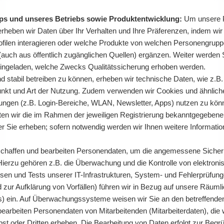
pps und unseres Betriebs sowie Produktentwicklung:
Um unsere Pr
erheben wir Daten über Ihr Verhalten und Ihre Präferenzen, indem wir
rofilen interagieren oder welche Produkte von welchen Personengrup
(auch aus öffentlich zugänglichen Quellen) ergänzen. Weiter werden 
eingeladen, welche Zwecks Qualitätssicherung erhoben werden.
 stabil betreiben zu können, erheben wir technische Daten, wie z.
punkt und Art der Nutzung. Zudem verwenden wir Cookies und ähnlich
ngen (z.B. Login-Bereiche, WLAN, Newsletter, Apps) nutzen zu könne
rbeiten wir die im Rahmen der jeweiligen Registrierung bekanntgegeb
r Sie erheben; sofern notwendig werden wir Ihnen weitere Informatio
chaffen und bearbeiten Personendaten, um die angemessene Sicherhei
ierzu gehören z.B. die Überwachung und die Kontrolle von elektroni
n und Tests unserer IT-Infrastrukturen, System- und Fehlerprüfunge
ur Aufklärung von Vorfällen) führen wir in Bezug auf unsere Räumlic
ein. Auf Überwachungssysteme weisen wir Sie an den betreffenden 
bearbeiten Personendaten von Mitarbeitenden (Mitarbeiterdaten), di
bst oder Dritten erheben. Die Bearbeitung von Daten erfolgt zur Be