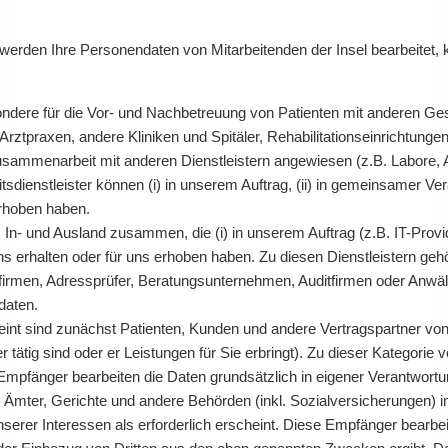
den Ihre Personendaten von Mitarbeitenden der Insel bearbeitet, 
ondere für die Vor- und Nachbetreuung von Patienten mit anderen Ge
ztpraxen, andere Kliniken und Spitäler, Rehabilitationseinrichtunge
usammenarbeit mit anderen Dienstleistern angewiesen (z.B. Labore, A
dienstleister können (i) in unserem Auftrag, (ii) in gemeinsamer Vera
erhoben haben.
 In- und Ausland zusammen, die (i) in unserem Auftrag (z.B. IT-Provid
s erhalten oder für uns erhoben haben. Zu diesen Dienstleistern gehör
rmen, Adressprüfer, Beratungsunternehmen, Auditfirmen oder Anwälte
daten.
nt sind zunächst Patienten, Kunden und andere Vertragspartner von 
ner tätig sind oder er Leistungen für Sie erbringt). Zu dieser Kategor
 Empfänger bearbeiten die Daten grundsätzlich in eigener Verantwortu
mter, Gerichte und andere Behörden (inkl. Sozialversicherungen) im
nserer Interessen als erforderlich erscheint. Diese Empfänger bearbei