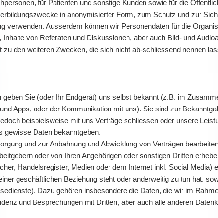
personen, für Patienten und sonstige Kunden sowie für die Öffentlic
erbildungszwecke in anonymisierter Form, zum Schutz und zur Sicher
erung verwenden. Ausserdem können wir Personendaten für die Organis
, Inhalte von Referaten und Diskussionen, aber auch Bild- und Audio
t zu den weiteren Zwecken, die sich nicht ab-schliessend nennen las
ten geben Sie (oder Ihr Endgerät) uns selbst bekannt (z.B. im Zusa
und Apps, oder der Kommunikation mit uns). Sie sind zur Bekanntgab
e jedoch beispielsweise mit uns Verträge schliessen oder unsere Lei
ns gewisse Daten bekanntgeben.
orgung und zur Anbahnung und Abwicklung von Verträgen bearbeiten,
beitgebern oder von Ihren Angehörigen oder sonstigen Dritten erhebe
her, Handelsregister, Medien oder dem Internet inkl. Social Media) e
iner geschäftlichen Beziehung steht oder anderweitig zu tun hat, sowie
alysedienste). Dazu gehören insbesondere die Daten, die wir im Ra
ondenz und Besprechungen mit Dritten, aber auch alle anderen Dat