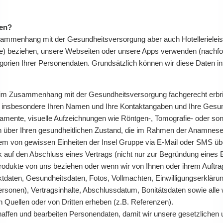
ten?
ammenhang mit der Gesundheitsversorgung aber auch Hotellerieleis
e) beziehen, unsere Webseiten oder unsere Apps verwenden (nachfol
egorien Ihrer Personendaten. Grundsätzlich können wir diese Daten
 im Zusammenhang mit der Gesundheitsversorgung fachgerecht erbr
ir insbesondere Ihren Namen und Ihre Kontaktangaben und Ihre Gesun
mente, visuelle Aufzeichnungen wie Röntgen-, Tomografie- oder son
n über Ihren gesundheitlichen Zustand, die im Rahmen der Anamnese
 von gewissen Einheiten der Insel Gruppe via E-Mail oder SMS übe
k auf den Abschluss eines Vertrags (nicht nur zur Begründung eines
Produkte von uns beziehen oder wenn wir von Ihnen oder ihrem Auftra
daten, Gesundheitsdaten, Fotos, Vollmachten, Einwilligungserklärung
onen), Vertragsinhalte, Abschlussdatum, Bonitätsdaten sowie alle 
en Quellen oder von Dritten erheben (z.B. Referenzen).
affen und bearbeiten Personendaten, damit wir unsere gesetzlichen u