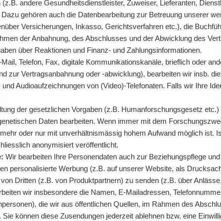
.B. andere Gesundheitsdienstleister, Zuweiser, Lieferanten, Dienstle
. Dazu gehören auch die Datenbearbeitung zur Betreuung unserer weit
ber Versicherungen, Inkasso, Gerichtsverfahren etc.), die Buchführ
Rahmen der Anbahnung, des Abschlusses und der Abwicklung des Vert
ngaben über Reaktionen und Finanz- und Zahlungsinformationen.
Mail, Telefon, Fax, digitale Kommunikationskanäle, brieflich oder a
 zur Vertragsanbahnung oder -abwicklung), bearbeiten wir insb. die 
d Audioaufzeichnungen von (Video)-Telefonaten. Falls wir Ihre Ident
ltung der gesetzlichen Vorgaben (z.B. Humanforschungsgesetz etc.
 genetischen Daten bearbeiten. Wenn immer mit dem Forschungszweck
 mehr oder nur mit unverhältnismässig hohem Aufwand möglich ist. I
iesslich anonymisiert veröffentlicht.
e:
Wir bearbeiten Ihre Personendaten auch zur Beziehungspflege un
n personalisierte Werbung (z.B. auf unserer Website, als Drucksach
von Dritten (z.B. von Produktpartnern) zu senden (z.B. über Anlässe
arbeiten wir insbesondere die Namen, E-Mailadressen, Telefonnummer
chpersonen), die wir aus öffentlichen Quellen, im Rahmen des Abschlu
en. Sie können diese Zusendungen jederzeit ablehnen bzw. eine Einwi