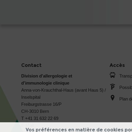
Contact
Accès
Division d'allergologie et
Transp
d'immunologie clinique
Possib
Anna-von-Krauchthal-Haus (avant Haus 5) /
Inselspital
Plan d
Freiburgstrasse 16/P
CH-3010 Bern
T +41 31 632 22 69
E-Mail
Vos préférences en matière de cookies po