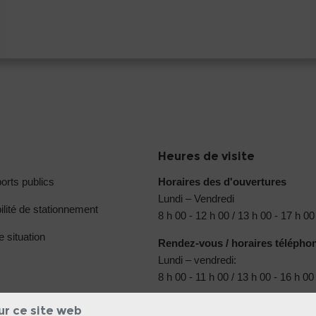
Heures de visite
orts publics
Horaires des d'ouvertures
Lundi – Vendredi
ilité de stationnement
8 h 00 - 12 h 00 / 13 h 00 - 17 h 00
e situation
Rendez-vous / horaires télépho
Lundi – vendredi:
8 h 00 - 11 h 00 / 13 h 00 - 16 h 00
ur ce site web