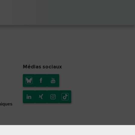
Médias sociaux
niques